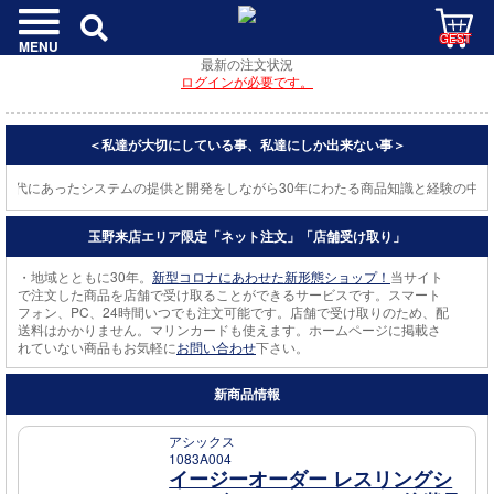
GEST
MENU
最新の注文状況
ログインが必要です。
＜私達が大切にしている事、私達にしか出来ない事＞
時代にあったシステムの提供と開発をしながら30年にわたる商品知識と経験の中か
玉野来店エリア限定「ネット注文」「店舗受け取り」
・地域とともに30年。
新型コロナにあわせた新形態ショップ！
当サイト
で注文した商品を店舗で受け取ることができるサービスです。スマート
フォン、PC、24時間いつでも注文可能です。店舗で受け取りのため、配
送料はかかりません。マリンカードも使えます。ホームページに掲載さ
れていない商品もお気軽に
お問い合わせ
下さい。
新商品情報
アシックス
1083A004
イージーオーダー レスリングシ