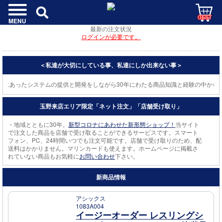
GEST
MENU
最新の注文状況
ログインが必要です。
＜私達が大切にしている事、私達にしか出来ない事＞
にあったシステムの提供と開発をしながら30年にわたる商品知識と経験の中から
玉野来店エリア限定「ネット注文」「店舗受け取り」
・地域とともに30年。
新型コロナにあわせた新形態ショップ！
当サイト
で注文した商品を店舗で受け取ることができるサービスです。スマート
フォン、PC、24時間いつでも注文可能です。店舗で受け取りのため、配
送料はかかりません。マリンカードも使えます。ホームページに掲載さ
れていない商品もお気軽に
お問い合わせ
下さい。
新商品情報
アシックス
1083A004
イージーオーダー レスリングシ