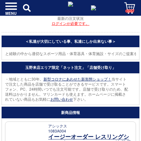
GEST
MENU
最新の注文状況
ログインが必要です。
＜私達が大切にしている事、私達にしか出来ない事＞
知識と経験の中から適切なスポーツ用品・体育器具・体育施設・サイズのご提案をさ
玉野来店エリア限定「ネット注文」「店舗受け取り」
・地域とともに30年。
新型コロナにあわせた新形態ショップ！
当サイト
で注文した商品を店舗で受け取ることができるサービスです。スマート
フォン、PC、24時間いつでも注文可能です。店舗で受け取りのため、配
送料はかかりません。マリンカードも使えます。ホームページに掲載さ
れていない商品もお気軽に
お問い合わせ
下さい。
新商品情報
アシックス
1083A004
イージーオーダー レスリングシ