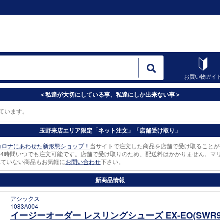
お買い物ガイ
＜私達が大切にしている事、私達にしか出来ない事＞
います。
玉野来店エリア限定「ネット注文」「店舗受け取り」
コロナにあわせた新形態ショップ！
当サイトで注文した商品を店舗で受け取ることが
24時間いつでも注文可能です。店舗で受け取りのため、配送料はかかりません。マ
れていない商品もお気軽に
お問い合わせ
下さい。
新商品情報
アシックス
1083A004
イージーオーダー レスリングシューズ EX-EO(SWR9