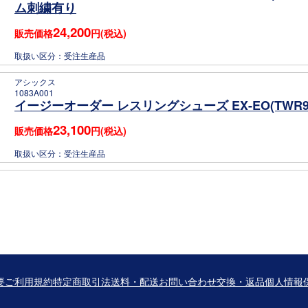
ム刺繍有り
24,200
販売価格
円(税込)
取扱い区分：
受注生産品
アシックス
1083A001
イージーオーダー レスリングシューズ EX-EO(TWR9
23,100
販売価格
円(税込)
取扱い区分：
受注生産品
要
ご利用規約
特定商取引法
送料・配送
お問い合わせ
交換・返品
個人情報