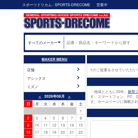
スポーツドリカム - SPORTS-DRECOME
営業中
すべてのメーカー
MAKER MENU
ら適切なスポーツ用品・体育器具・体育施設・サイズのご提案をさせていただいて
店舗
アシックス
ミズノ
・地域とともに30年。
新型
2026年08月
す。スマートフォン、PC、
＜
＞
す。ホームページに掲載さ
日
月
火
水
木
金
土
1
2
3
4
5
6
7
8
9
10
11
12
13
14
15
16
17
18
19
20
21
22